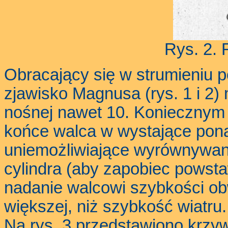
Rys. 2.
Obracający się w strumieniu 
zjawisko Magnusa (rys. 1 i 2)
nośnej nawet 10. Koniecznym j
końce walca w wystające pona
uniemożliwiające wyrównywani
cylindra (aby zapobiec powst
nadanie walcowi szybkości ob
większej, niż szybkość wiatru.
Na rys. 3 przedstawiono krzy