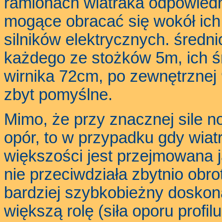
ramionach wiatraka odpowiedn
mogące obracać się wokół ich 
silników elektrycznych. średn
każdego ze stożków 5m, ich ś
wirnika 72cm, po zewnętrznej 
zbyt pomyślne.
Mimo, że przy znacznej sile n
opór, to w przypadku gdy wiat
większości jest przejmowana j
nie przeciwdziała zbytnio obro
bardziej szybkobieżny doskona
większą rolę (siła oporu profi