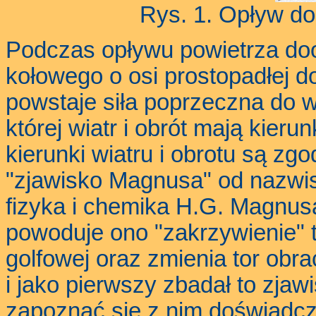
Rys. 1. Opływ do
Podczas opływu powietrza doo
kołowego o osi prostopadłej do 
powstaje siła poprzeczna do w
której wiatr i obrót mają kierun
kierunki wiatru i obrotu są zg
"zjawisko Magnusa" od nazwis
fizyka i chemika H.G. Magnusa
powoduje ono "zakrzywienie" to
golfowej oraz zmienia tor obra
i jako pierwszy zbadał to zjaw
zapoznać się z nim doświadcz