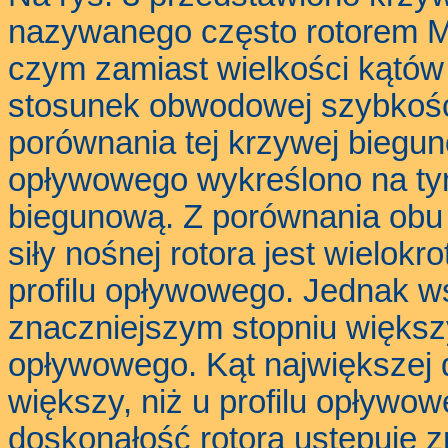
nazywanego często rotorem Ma
czym zamiast wielkości kątów 
stosunek obwodowej szybkości
porównania tej krzywej biegun
opływowego wykreślono na t
biegunową. Z porównania obu
siły nośnej rotora jest wielokr
profilu opływowego. Jednak ws
znaczniejszym stopniu większ
opływowego. Kąt największej d
większy, niż u profilu opływo
doskonałość rotora ustępuje z