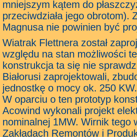
mniejszym kątem do płaszczyzn
przeciwdziała jego obrotom). Z
Magnusa nie powinien być pro
Wiatrak Flettnera został zapr
względu na stan możliwości t
konstrukcja ta się nie sprawdz
Białorusi zaprojektowali, zbud
jednostkę o mocy ok. 250 KW.
W oparciu o ten prototyp konst
Acowind wykonali projekt el
nominalnej 1MW. Wirnik tego 
Zakładach Remontów i Produkc