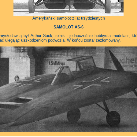
Amerykański samolot z lat trzydziestych
SAMOLOT AS-6
ysłodawcą był Arthur Sack, rolnik i jednocześnie hobbysta modelarz, któ
ować ulegając uszkodzeniom podwozia. W końcu został zezłomowany.