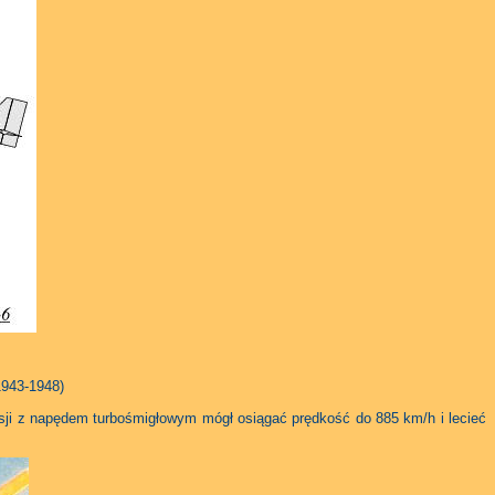
943-1948)
ersji z napędem turbośmigłowym mógł osiągać prędkość do 885 km/h i lecieć